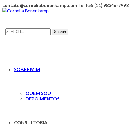
contato@corneliabonenkamp.com
Tel +55 (11) 98346-7993
Facebook
Youtube
LinkedIn
Instagram
Profile
Profile
Profile
Profile
Search
Search
for:
SOBRE MIM
QUEM SOU
DEPOIMENTOS
CONSULTORIA