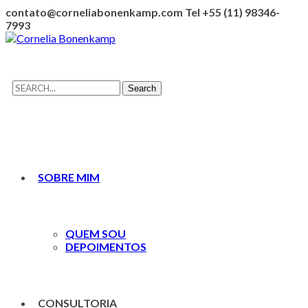
contato@corneliabonenkamp.com
Tel +55 (11) 98346-
7993
Facebook
Youtube
LinkedIn
Instagram
Profile
Profile
Profile
Profile
Search
Search
for:
SOBRE MIM
QUEM SOU
DEPOIMENTOS
CONSULTORIA